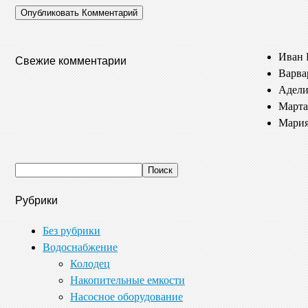
Иван 
Свежие комментарии
Варва
Адели
Марта
Мария
Рубрики
Без рубрики
Водоснабжение
Колодец
Накопительные емкости
Насосное оборудование