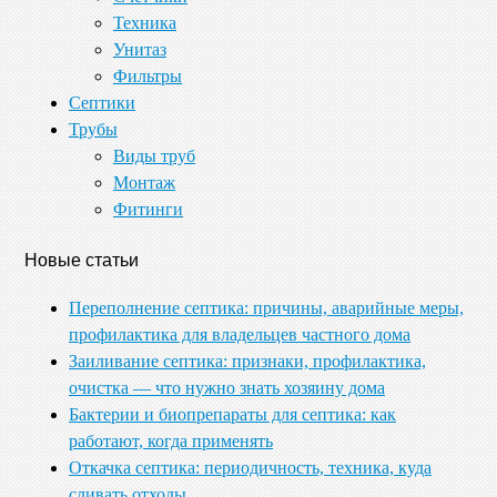
Техника
Унитаз
Фильтры
Септики
Трубы
Виды труб
Монтаж
Фитинги
Новые статьи
Переполнение септика: причины, аварийные меры,
профилактика для владельцев частного дома
Заиливание септика: признаки, профилактика,
очистка — что нужно знать хозяину дома
Бактерии и биопрепараты для септика: как
работают, когда применять
Откачка септика: периодичность, техника, куда
сливать отходы