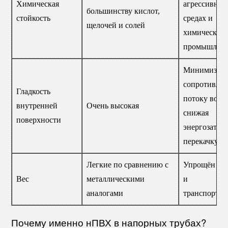
Химическая
агрессивных
большинству кислот,
стойкость
средах и
щелочей и солей
химической
промышленн
Минимизиру
сопротивлен
Гладкость
потоку воды
внутренней
Очень высокая
снижая
поверхности
энергозатра
перекачку
Легкие по сравнению с
Упрощён мо
Вес
металлическими
и
аналогами
транспортир
Почему именно нПВХ в напорных трубах?