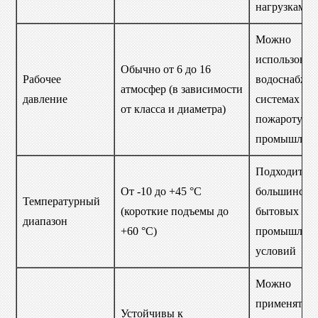
нагрузкам
Можно
использоват
Обычно от 6 до 16
Рабочее
водоснабжен
атмосфер (в зависимости
давление
системах
от класса и диаметра)
пожаротуше
промышленн
Подходит дл
От -10 до +45 °C
большинств
Температурный
(короткие подъемы до
бытовых и
диапазон
+60 °C)
промышлен
условий
Можно
применять в
Устойчивы к