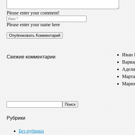
Please enter your comment!
Please enter your name here
Иван 
Свежие комментарии
Варва
Адели
Марта
Мария
Рубрики
Без рубрики