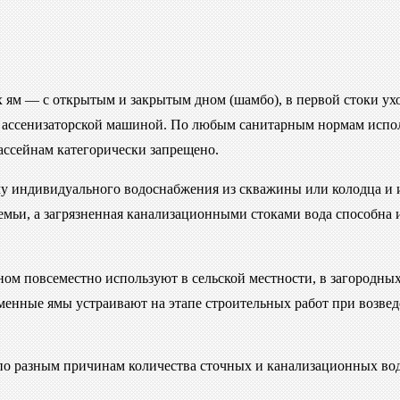
м
 ям — с открытым и закрытым дном (шамбо), в первой стоки ухо
 ассенизаторской машиной. По любым санитарным нормам испо
ассейнам категорически запрещено.
ему индивидуального водоснабжения из скважины или колодца и 
семьи, а загрязненная канализационными стоками вода способна 
ном повсеместно используют в сельской местности, в загородны
менные ямы устраивают на этапе строительных работ при возве
по разным причинам количества сточных и канализационных вод,