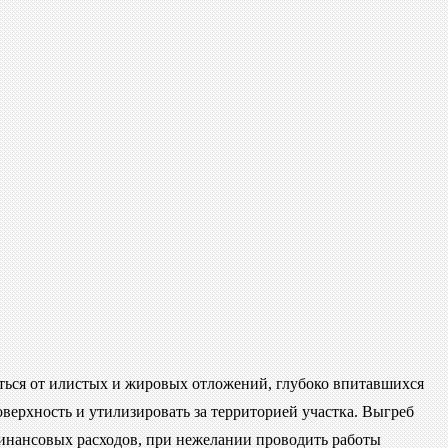
иться от илистых и жировых отложений, глубоко впитавшихся
поверхность и утилизировать за территорией участка. Выгреб
финансовых расходов, при нежелании проводить работы