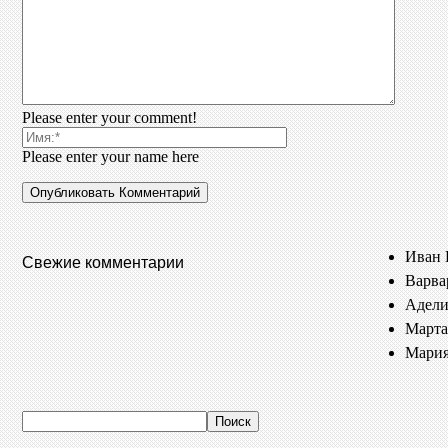
Please enter your comment!
Please enter your name here
Иван 
Свежие комментарии
Варва
Адели
Марта
Мария