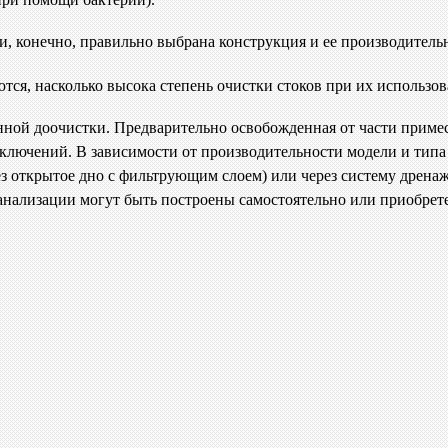
и, конечно, правильно выбрана конструкция и ее производитель
ются, насколько высока степень очистки стоков при их использо
нной доочистки. Предварительно освобожденная от части примесе
 включений. В зависимости от производительности модели и тип
ез открытое дно с фильтрующим слоем) или через систему дрен
анализации могут быть построены самостоятельно или приобрете