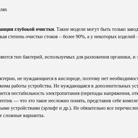
олях
анции глубокой очистки
. Такие модели могут быть только зав
я степень очистки стоков – более 90%, а у некоторых изделий –
тся тип бактерий, используемых для разложения органики, и э
ктерии, не нуждающиеся в кислороде, поэтому нет необходимос
има работы устройства. Не нуждающаяся в дополнительных устро
ается нестабильность электропитания (перепады напряжения, отк
септик — что это такое несложно понять, представив себе комп
ными устройствами (эрлифт и др.). Не обязательно все перечис
е сложные варианты.