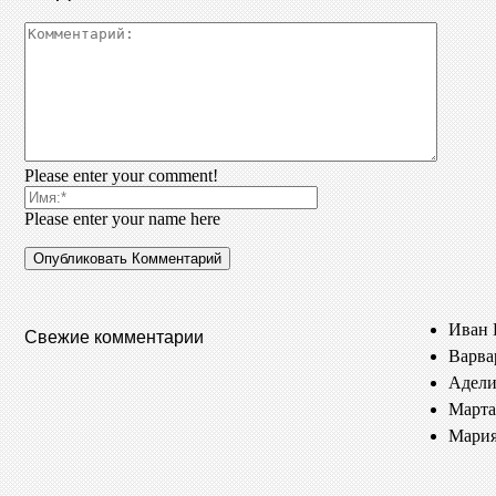
Please enter your comment!
Please enter your name here
Иван 
Свежие комментарии
Варва
Адели
Марта
Мария