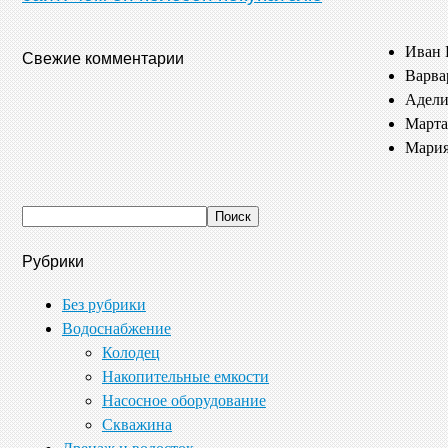
Иван 
Свежие комментарии
Варва
Адели
Марта
Мария
Рубрики
Без рубрики
Водоснабжение
Колодец
Накопительные емкости
Насосное оборудование
Скважина