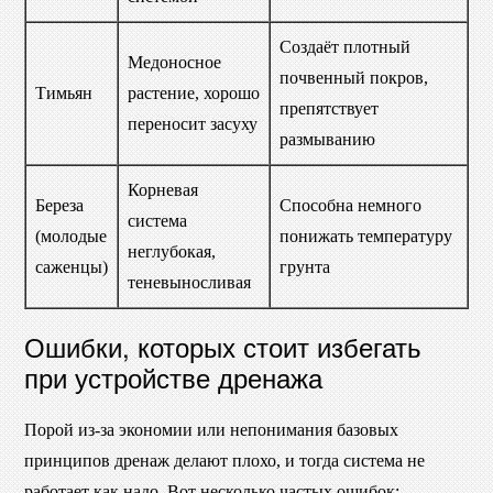
Создаёт плотный
Медоносное
почвенный покров,
Тимьян
растение, хорошо
препятствует
переносит засуху
размыванию
Корневая
Береза
Способна немного
система
(молодые
понижать температуру
неглубокая,
саженцы)
грунта
теневыносливая
Ошибки, которых стоит избегать
при устройстве дренажа
Порой из-за экономии или непонимания базовых
принципов дренаж делают плохо, и тогда система не
работает как надо. Вот несколько частых ошибок: