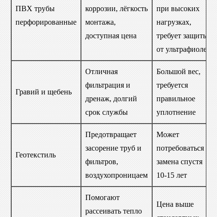
ПВХ трубы
коррозии, лёгкость
при высоких
перфорированные
монтажа,
нагрузках,
доступная цена
требует защиты
от ультрафиолета
Отличная
Большой вес,
фильтрация и
требуется
Гравий и щебень
дренаж, долгий
правильное
срок службы
уплотнение
Предотвращает
Может
засорение труб и
потребоваться
Геотекстиль
фильтров,
замена спустя
воздухопроницаем
10-15 лет
Помогают
Цена выше
рассеивать тепло