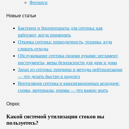
Фитинги
Новые статьи
Бактерии и биопрепараты для септика: как
работают, когда применять
Откачка септика: периодичность, техника, куда
сливать отходы
Обслуживание септика своими руками: регламент,
инструменты, меры безопасности для дачи и дома
Запах из септика: причины и методы нейтрализации
— что делать быстро и надолго
Вентиляция септика и канализационных колодцев:
схемы, материалы, нормы — что важно знать
Опрос
Какой системой утилизации стоков вы
пользуетесь?