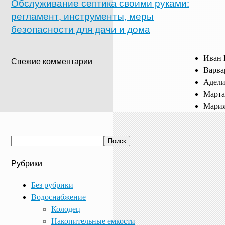
Обслуживание септика своими руками:
регламент, инструменты, меры
безопасности для дачи и дома
Иван 
Свежие комментарии
Варва
Адели
Марта
Мария
Рубрики
Без рубрики
Водоснабжение
Колодец
Накопительные емкости