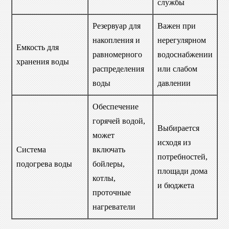
службы
Резервуар для
Важен при
накопления и
нерегулярном
Емкость для
равномерного
водоснабжении
хранения воды
распределения
или слабом
воды
давлении
Обеспечение
горячей водой,
Выбирается
может
исходя из
Система
включать
потребностей,
подогрева воды
бойлеры,
площади дома
котлы,
и бюджета
проточные
нагреватели