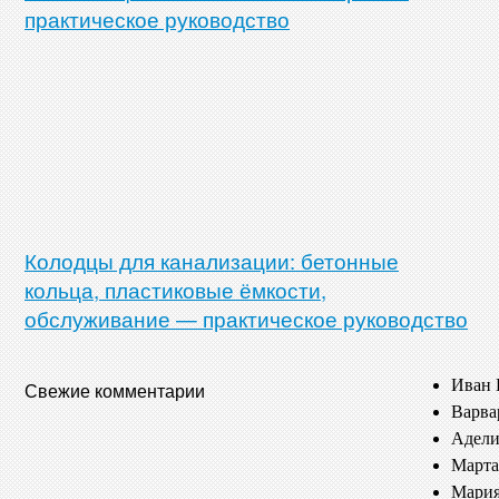
практическое руководство
Колодцы для канализации: бетонные
кольца, пластиковые ёмкости,
обслуживание — практическое руководство
Иван 
Свежие комментарии
Варва
Адели
Марта
Мария