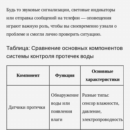
Будь то звуковые сигнализации, световые индикаторы
или отправка сообщений на телефон — оповещения
играют важную роль, чтобы вы своевременно узнали о
проблеме и смогли лично проверить ситуацию.
Таблица: Сравнение основных компонентов
системы контроля протечек воды
Основные
Компонент
Функция
характеристики
и
П
Обнаружение
Разные типы:
в
воды или
сенсор влажности,
Датчики протечки
с
появления
давление,
м
влаги
электропроводность
п