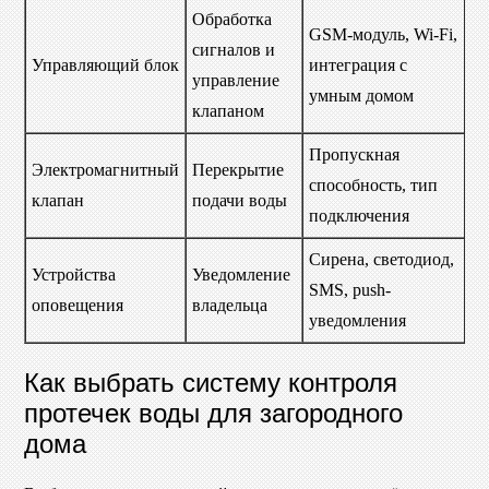
Обработка
GSM-модуль, Wi-Fi,
В
сигналов и
Управляющий блок
интеграция с
э
управление
умным домом
и
клапаном
Пропускная
Н
Электромагнитный
Перекрытие
способность, тип
в
клапан
подачи воды
подключения
т
Сирена, светодиод,
В
Устройства
Уведомление
SMS, push-
т
оповещения
владельца
уведомления
в
Как выбрать систему контроля
протечек воды для загородного
дома