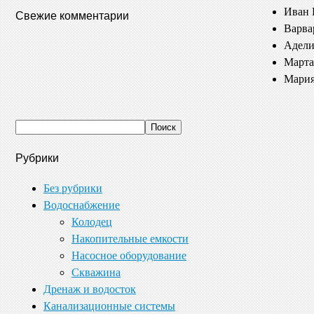
Иван 
Свежие комментарии
Варва
Адели
Марта
Мария
Рубрики
Без рубрики
Водоснабжение
Колодец
Накопительные емкости
Насосное оборудование
Скважина
Дренаж и водосток
Канализационные системы