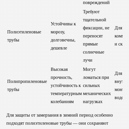
повреждений
Требуют
тщательной
Устойчивы к
фиксации, не
Для н
Полиэтиленовые
морозу,
переносят
комму
трубы
долговечны,
прямые
и сква
дешевле
солнечные
лучи
Высокая
Могут
Для
прочность,
ломаться при
Полипропиленовые
внутре
устойчивость к
сильных
трубы
монта
температурным
механических
водосн
колебаниям
нагрузках
Для защиты от замерзания в зимний период особенно
подходят полиэтиленовые трубы — они сохраняют