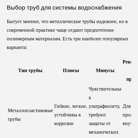
Выбор труб для системы водоснабжения
Бытует мнение, что металлические трубы надежнее, но в
современной практике чаще отдают предпочтение
полимерным материалам. Есть три наиболее популярных
варианта:
Реком
Тип трубы
Плюсы
Минусы
об
прим
Чувствительны
к
Гибкие, легкие,
ультрафиолету,
Для
Металлопластиковые
устойчивы к
требуют
проло
трубы
коррозии
защиты от
внутри
механических