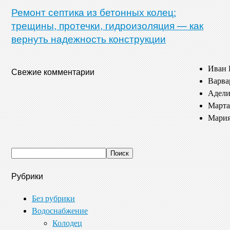
Ремонт септика из бетонных колец:
трещины, протечки, гидроизоляция — как
вернуть надежность конструкции
Иван 
Свежие комментарии
Варва
Адели
Марта
Мария
Рубрики
Без рубрики
Водоснабжение
Колодец