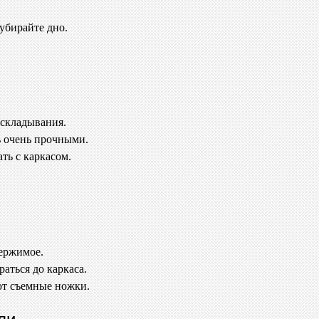
 убирайте дно.
аскладывания.
ь очень прочными.
ть с каркасом.
держимое.
аться до каркаса.
ют съемные ножки.
ли