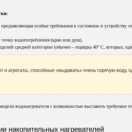
тки:
, предъявляющая особые требования к состоянию и устройству э
 точку водопотребления (кран или душ),
делий средней категории (обычно – порядка 40° C, которых, од
ют и агрегаты, способные «выдавать» очень горячую воду,
дели водонагревателя с возможностью выставить требуемое тем
ции накопительных нагревателей