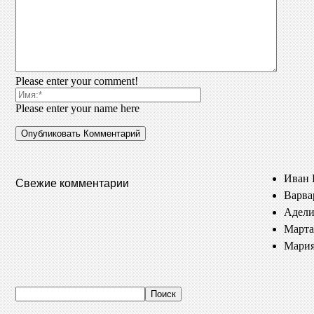
Please enter your comment!
Please enter your name here
Иван 
Свежие комментарии
Варва
Адели
Марта
Мария