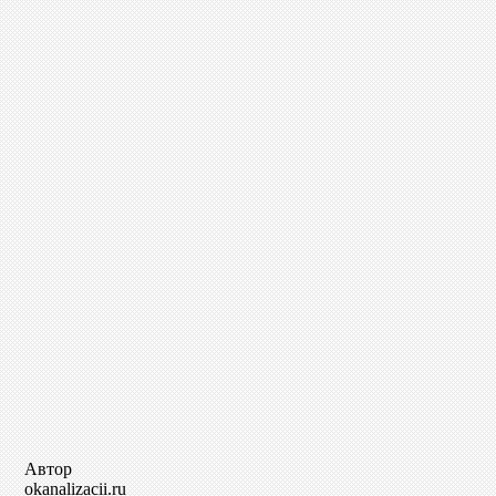
Автор
okanalizacii.ru