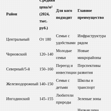
Средняя
цена/м²
Для кого
Главное
Район
(2024,
подходит
преимущество
тыс.
руб.)
Семьи с
Инфраструктура
Центральный
От 180
удобствами
рядом
Молодые
Новые
Черновский
120–140
семьи
микрорайоны
Переезд и
Перспективы
Северный/5-й
150–160
инвестиции
развития
Семьи с
Школы и
Железнодорожный
140–150
детьми
транспорт
Любители
Ингодинский
145–155
Зеленые зоны
природы
Низкая цена