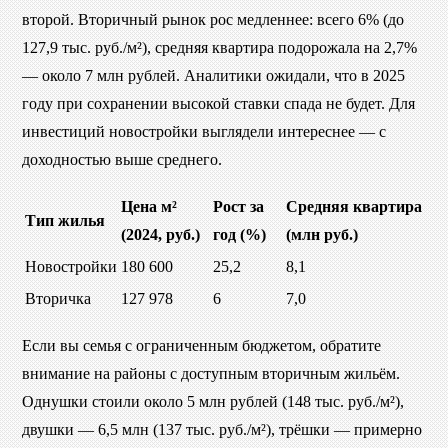
второй. Вторичный рынок рос медленнее: всего 6% (до
127,9 тыс. руб./м²), средняя квартира подорожала на 2,7%
— около 7 млн рублей. Аналитики ожидали, что в 2025
году при сохранении высокой ставки спада не будет. Для
инвестиций новостройки выглядели интереснее — с
доходностью выше среднего.
Цена м²
Рост за
Средняя квартира
Тип жилья
(2024, руб.)
год (%)
(млн руб.)
Новостройки
180 600
25,2
8,1
Вторичка
127 978
6
7,0
Если вы семья с ограниченным бюджетом, обратите
внимание на районы с доступным вторичным жильём.
Однушки стоили около 5 млн рублей (148 тыс. руб./м²),
двушки — 6,5 млн (137 тыс. руб./м²), трёшки — примерно