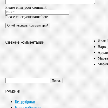
Please enter your comment!
Please enter your name here
Иван 
Свежие комментарии
Варва
Адели
Марта
Мария
Рубрики
Без рубрики
Водоснабжение