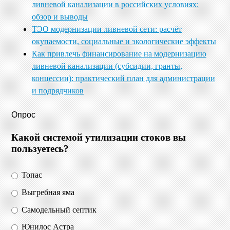
ливневой канализации в российских условиях:
обзор и выводы
ТЭО модернизации ливневой сети: расчёт
окупаемости, социальные и экологические эффекты
Как привлечь финансирование на модернизацию
ливневой канализации (субсидии, гранты,
концессии): практический план для администрации
и подрядчиков
Опрос
Какой системой утилизации стоков вы
пользуетесь?
Топас
Выгребная яма
Самодельный септик
Юнилос Астра