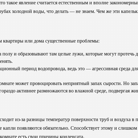
что такое явление считается естественным и вполне закономерн
трубах холодной воды, что делать — не знаем. Чем же эти капель
ам квартиры или дома существенные проблемы:
 полу и образовывают там целые лужи, которые могут протечь д
енять.
ционный период водопровода, ведь это — агрессивная среда для
 комнате может провоцировать неприятный запах сырости. Но запа
 гораздо активнее размножаются во влажной среде, подвергая ж
сходит из-за разницы температур поверхности труб и воздуха в 
е капли появляются обязательно. Способствует этому и слишком
комнате есть свои причины конденсата.