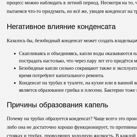
процесс можно наблюдать в летний период. Несмотря на то, 
пытаемся что-то придумать, но всё же, увидев конденсат на 
Негативное влияние конденсата
Казалось бы, безобидный конденсат может создать владельц
Скапливаясь и объединяясь, капли воды оказываются на
пострадать настолько, что через пару лет его придётся м
Безобидные капли сильно сокращают также и эксплуата
время потребуют капитального ремонта.
Конденсат на трубах в туалете, на кухне или в ванной
является образование грибка и плесени. Бактерии тоже
Причины образования капель
Почему на трубах образуется конденсат? Чаще всего это прои
либо она не достаточно хорошо функционирует, то противны
стояках и трубах, проводящих холодную жидкость. В каждой 