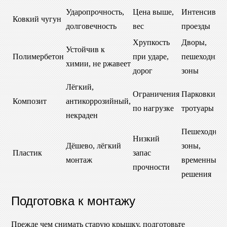
Ударопрочность,
Цена выше,
Интенсивны
Ковкий чугун
долговечность
вес
проезды
Хрупкость
Дворы,
Устойчив к
Полимербетон
при ударе,
пешеходные
химии, не ржавеет
дорог
зоны
Лёгкий,
Ограничения
Парковки,
Композит
антикоррозийный,
по нагрузке
тротуары
некраден
Пешеходные
Низкий
Дёшево, лёгкий
зоны,
Пластик
запас
монтаж
временные
прочности
решения
Подготовка к монтажу
Прежде чем снимать старую крышку, подготовьте