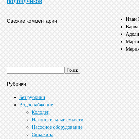
подрядчиков
Иван 
Свежие комментарии
Варва
Адели
Марта
Мария
Рубрики
Без рубрики
Водоснабжение
Колодец
Накопительные емкости
Насосное оборудование
Скважина