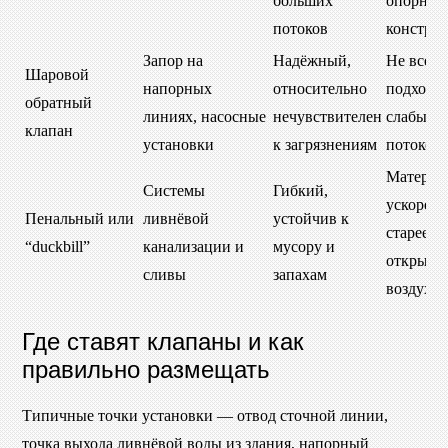
больших
опорной
потоков
констру
Запор на
Надёжный,
Не всегд
Шаровой
напорных
относительно
подходит
обратный
линиях, насосные
нечувствителен
слабых
клапан
установки
к загрязнениям
потоков
Материа
Системы
Гибкий,
ускорен
Пенальный или
ливнёвой
устойчив к
стареет 
“duckbill”
канализации и
мусору и
открыто
сливы
запахам
воздухе
Где ставят клапаны и как
правильно размещать
Типичные точки установки — отвод сточной линии,
точка выхода ливнёвой воды из здания, напорный