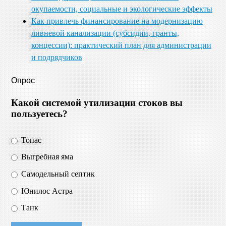
окупаемости, социальные и экологические эффекты
Как привлечь финансирование на модернизацию
ливневой канализации (субсидии, гранты,
концессии): практический план для администрации
и подрядчиков
Опрос
Какой системой утилизации стоков вы
пользуетесь?
Топас
Выгребная яма
Самодельный септик
Юнилос Астра
Танк