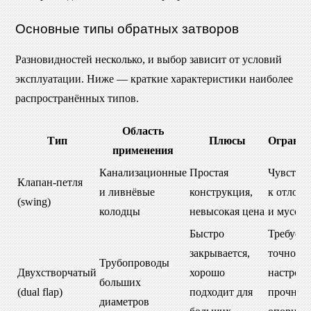
Основные типы обратных затворов
Разновидностей несколько, и выбор зависит от условий
эксплуатации. Ниже — краткие характеристики наиболее
распространённых типов.
Область
Тип
Плюсы
Огранич
применения
Канализационные
Простая
Чувстви
Клапан-петля
и ливнёвые
конструкция,
к отлож
(swing)
колодцы
невысокая цена
и мусору
Быстро
Требует
закрывается,
точной
Трубопроводы
Двухстворчатый
хорошо
настройк
больших
(dual flap)
подходит для
прочной
диаметров