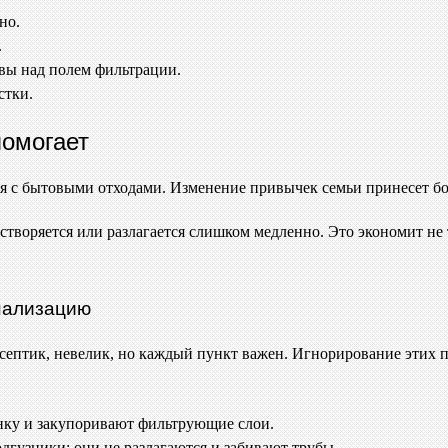
но.
.
вы над полем фильтрации.
стки.
помогает
я с бытовыми отходами. Изменение привычек семьи принесет бо
астворяется или разлагается слишком медленно. Это экономит не 
анализацию
 септик, невелик, но каждый пункт важен. Игнорирование этих п
енку и закупоривают фильтрующие слои.
дгузники; они не разлагаются и забивают трубы.