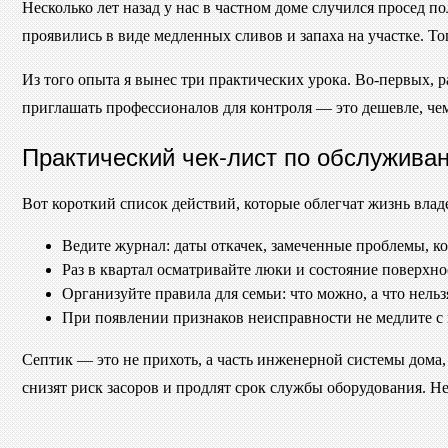
Несколько лет назад у нас в частном доме случился просед 
проявились в виде медленных сливов и запаха на участке. Т
Из того опыта я вынес три практических урока. Во-первых, ра
приглашать профессионалов для контроля — это дешевле, чем
Практический чек-лист по обслужива
Вот короткий список действий, которые облегчат жизнь владе
Ведите журнал: даты откачек, замеченные проблемы, к
Раз в квартал осматривайте люки и состояние поверхн
Организуйте правила для семьи: что можно, а что нельз
При появлении признаков неисправности не медлите с
Септик — это не прихоть, а часть инженерной системы дома
снизят риск засоров и продлят срок службы оборудования. Н