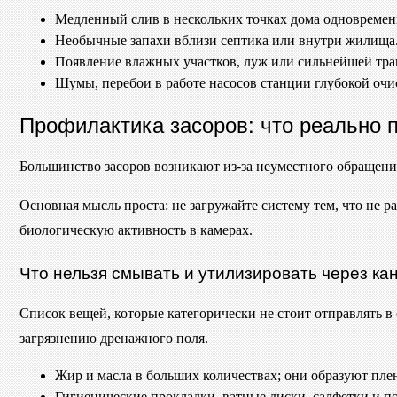
Медленный слив в нескольких точках дома одновремен
Необычные запахи вблизи септика или внутри жилища
Появление влажных участков, луж или сильнейшей тра
Шумы, перебои в работе насосов станции глубокой очи
Профилактика засоров: что реально 
Большинство засоров возникают из-за неуместного обращени
Основная мысль проста: не загружайте систему тем, что не р
биологическую активность в камерах.
Что нельзя смывать и утилизировать через к
Список вещей, которые категорически не стоит отправлять в
загрязнению дренажного поля.
Жир и масла в больших количествах; они образуют пл
Гигиенические прокладки, ватные диски, салфетки и по