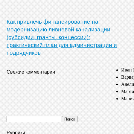
Как привлечь финансирование на
модернизацию ливневой канализации
(субсидии, гранты, концессии):
практический план для администрации и
подрядчиков
Иван 
Свежие комментарии
Варва
Адели
Марта
Мария
Рубрики