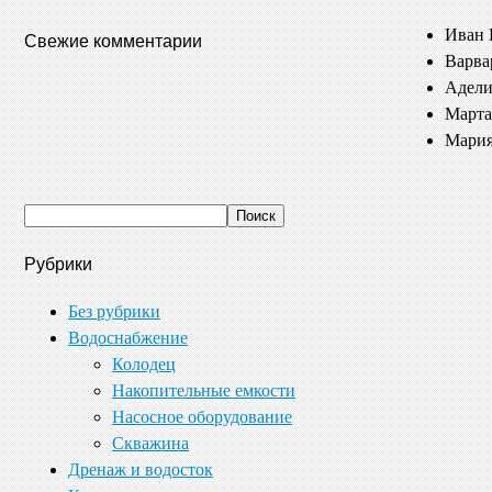
Иван 
Свежие комментарии
Варва
Адели
Марта
Мария
Рубрики
Без рубрики
Водоснабжение
Колодец
Накопительные емкости
Насосное оборудование
Скважина
Дренаж и водосток