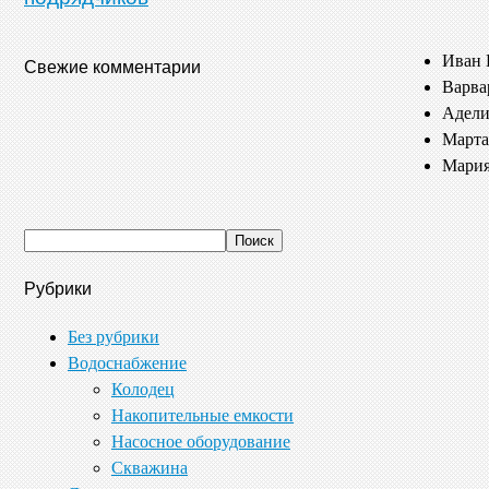
Иван 
Свежие комментарии
Варва
Адели
Марта
Мария
Рубрики
Без рубрики
Водоснабжение
Колодец
Накопительные емкости
Насосное оборудование
Скважина