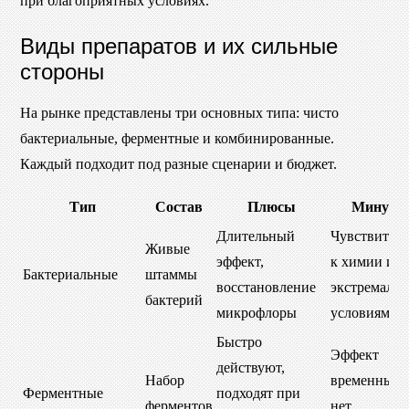
при благоприятных условиях.
Виды препаратов и их сильные
стороны
На рынке представлены три основных типа: чисто
бактериальные, ферментные и комбинированные.
Каждый подходит под разные сценарии и бюджет.
Тип
Состав
Плюсы
Минусы
Длительный
Чувствител
Живые
эффект,
к химии и
Бактериальные
штаммы
восстановление
экстремаль
бактерий
микрофлоры
условиям
Быстро
Эффект
действуют,
Набор
временный,
Ферментные
подходят при
ферментов
нет