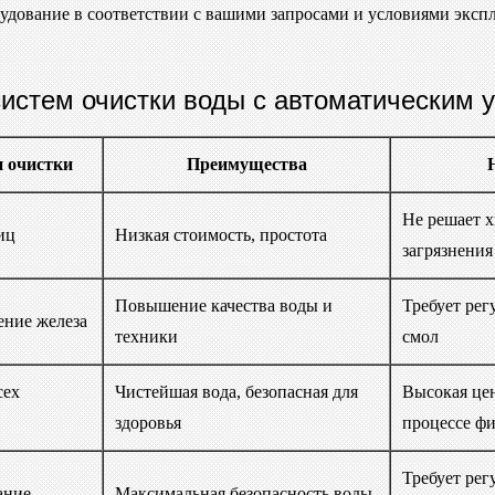
рудование в соответствии с вашими запросами и условиями экс
истем очистки воды с автоматическим 
 очистки
Преимущества
Не решает 
иц
Низкая стоимость, простота
загрязнения
Повышение качества воды и
Требует рег
ение железа
техники
смол
сех
Чистейшая вода, безопасная для
Высокая цен
здоровья
процессе ф
Требует рег
ание
Максимальная безопасность воды