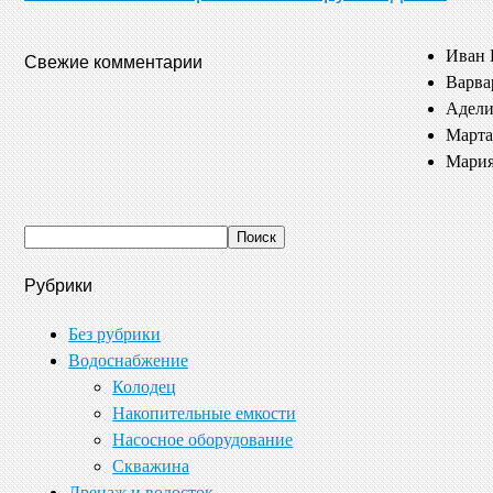
Иван 
Свежие комментарии
Варва
Адели
Марта
Мария
Рубрики
Без рубрики
Водоснабжение
Колодец
Накопительные емкости
Насосное оборудование
Скважина
Дренаж и водосток