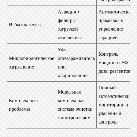
Аэрация +
Автоматическая
фильтр с
промывка и
Избыток железа
загрузкой
управление
окислителя
аэрацией
УФ-
Контроль
Микробиологическое
обеззараживатель
мощности УФ и
загрязнение
или
дозы реагентов
хлорирование
Полный
Модульная
автоматический
Комплексные
комплексная
мониторинг и
проблемы
система очистки
удаленный
с контроллером
контроль