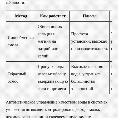
жёсткости:
Метод
Как работает
Плюсы
Обмен ионов
кальция и
Простота
Тре
Ионообменная
магния на
установки, высокая
рег
смола
натрий или
производительность
сол
калий
Пропуск воды
Высокое качество
Низ
Обратный
через мембрану,
воды, устраняет
про
осмос
задерживающую
большинство
тре
соли и примеси
загрязнений
кон
Автоматическое управление качеством воды в системах
умягчения позволяет контролировать расход смолы,
режимы регенерации и своевременную замену