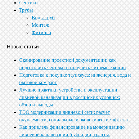
Септики
Трубы
Виды труб
Монтаж
Фитинги
Новые статьи
Сканирование проектной документации: как
подготовить чертежи и получить читаемые копии
Подготовка к покупке таунхауса: инженерия, вода и
бытовой комфорт
Лучшие практики устройства и эксплуатации
ливневой канализации в российских условиях:
обзор и выводы
ТЭО модернизации ливневой сети: расчёт
окупаемости, социальные и экологические эффекты
Как привлечь финансирование на модернизацию
ливневой канализации (субсидии, гранты,