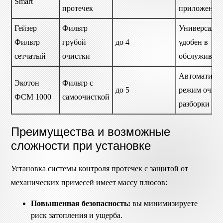
Smart
протечек
приложение
Гейзер
Фильтр
Универсальн
Фильтр
грубой
до 4
удобен в
сетчатый
очистки
обслуживан
Автоматиче
Экотон
Фильтр с
до 5
режим очист
ФСМ 1000
самоочисткой
разборки
Преимущества и возможные
сложности при установке
Установка системы контроля протечек с защитой от
механических примесей имеет массу плюсов:
Повышенная безопасность:
вы минимизируете
риск затопления и ущерба.