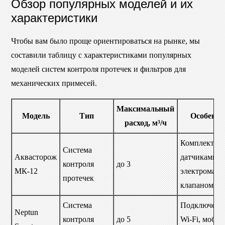
Обзор популярных моделей и их
характеристики
Чтобы вам было проще ориентироваться на рынке, мы
составили таблицу с характеристиками популярных
моделей систем контроля протечек и фильтров для
механических примесей.
Максимальный
Модель
Тип
Особенно
расход, м³/ч
Комплект с 
Система
Аквасторож
датчиками,
контроля
до 3
МК-12
электромаг
протечек
клапаном
Система
Подключени
Neptun
контроля
до 5
Wi-Fi, мобил