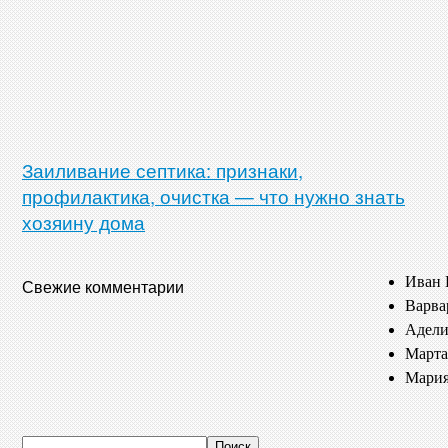
Заиливание септика: признаки,
профилактика, очистка — что нужно знать
хозяину дома
Иван 
Свежие комментарии
Варва
Адели
Марта
Мария