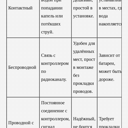
Контактный
попадании
простой в
в местах, где
капель или
установке.
вода
потёкших
накопляется.
струй.
Удобен для
удалённых
Связь с
Зависит от
мест, прост
контроллером
батареи,
Беспроводной
в монтаже
по
может быть
без
радиоканалу.
дороже.
прокладки
проводов.
Постоянное
соединение с
контроллером,
Надёжный,
Требует
Проводной с
сигнал
не боится
прокладки