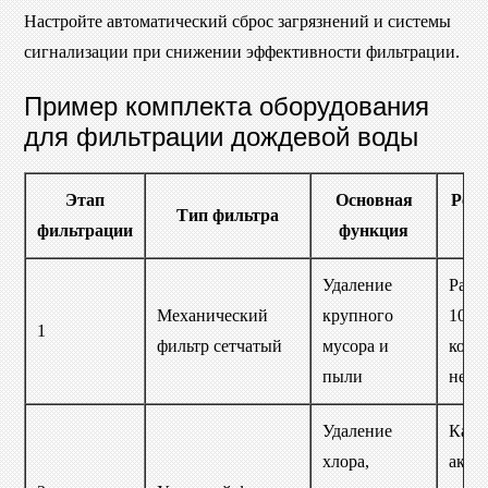
Настройте автоматический сброс загрязнений и системы
сигнализации при снижении эффективности фильтрации.
Пример комплекта оборудования
для фильтрации дождевой воды
Этап
Основная
Рек
Тип фильтра
фильтрации
функция
п
Удаление
Разм
Механический
крупного
100-
1
фильтр сетчатый
мусора и
корп
пыли
нерж
Удаление
Карт
хлора,
акти