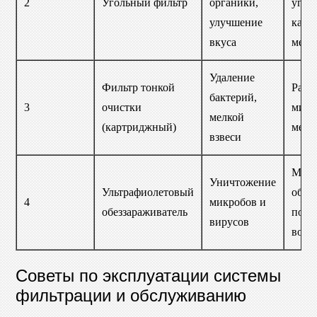
2
Угольный фильтр
органики,
углем
улучшение
кажд
вкуса
меся
Удаление
Фильтр тонкой
Разм
бактерий,
3
очистки
микр
мелкой
(картриджный)
мень
взвеси
Мощн
Уничтожение
Ультрафиолетовый
объё
4
микробов и
обеззараживатель
потр
вирусов
воды
Советы по эксплуатации системы
фильтрации и обслуживанию