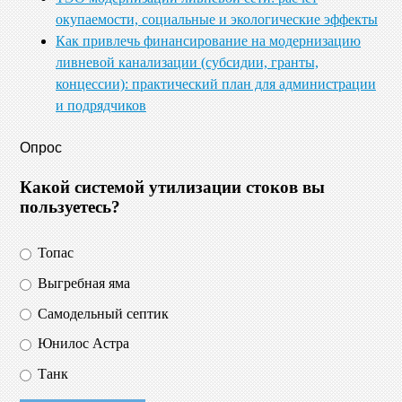
окупаемости, социальные и экологические эффекты
Как привлечь финансирование на модернизацию
ливневой канализации (субсидии, гранты,
концессии): практический план для администрации
и подрядчиков
Опрос
Какой системой утилизации стоков вы
пользуетесь?
Топас
Выгребная яма
Самодельный септик
Юнилос Астра
Танк