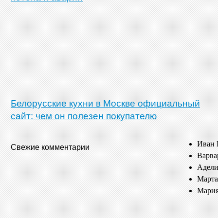
Белорусские кухни в Москве официальный
сайт: чем он полезен покупателю
Иван 
Свежие комментарии
Варва
Адели
Марта
Мария