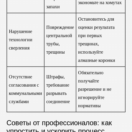
экономьте на хомутах
запахи
Остановитесь для
Повреждение
оценки результата
Нарушение
центральной
при первых
технологии
трубы,
трещинах,
сверления
трещины
используйте
алмазные коронки
Обязательно
Отсутствие
Штрафы,
получайте
согласования с
требование
разрешение и не
коммунальными
разрывать
игнорируйте
службами
соединение
нормативы
Советы от профессионалов: как
упростить и ускорить процесс