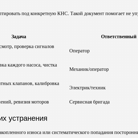
тировать под конкретную КНС. Такой документ помогает не упу
Задача
Ответственный
смотр, проверка сигналов
Оператор
вка каждого насоса, чистка
Механик/оператор
атных клапанов, калибровка
Электрик/техник
ений, ревизия моторов
Сервисная бригада
их устранения
накопленного износа или систематического попадания посторон