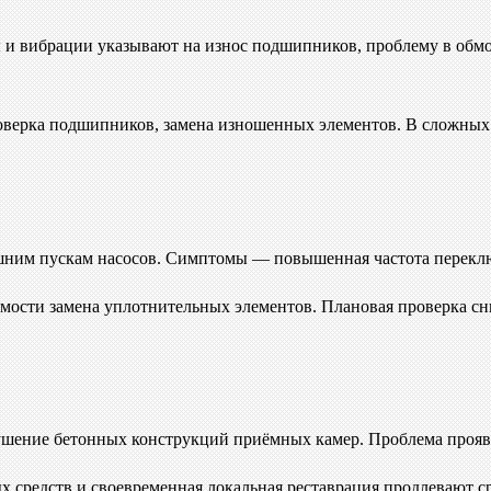
 и вибрации указывают на износ подшипников, проблему в обмо
роверка подшипников, замена изношенных элементов. В сложных
шним пускам насосов. Симптомы — повышенная частота переклю
мости замена уплотнительных элементов. Плановая проверка сн
рушение бетонных конструкций приёмных камер. Проблема прояв
 средств и своевременная локальная реставрация продлевают с