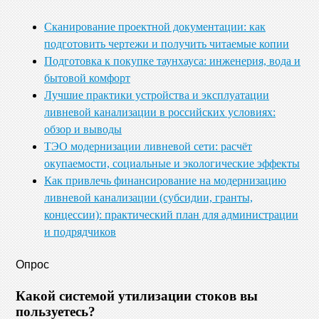
Сканирование проектной документации: как
подготовить чертежи и получить читаемые копии
Подготовка к покупке таунхауса: инженерия, вода и
бытовой комфорт
Лучшие практики устройства и эксплуатации
ливневой канализации в российских условиях:
обзор и выводы
ТЭО модернизации ливневой сети: расчёт
окупаемости, социальные и экологические эффекты
Как привлечь финансирование на модернизацию
ливневой канализации (субсидии, гранты,
концессии): практический план для администрации
и подрядчиков
Опрос
Какой системой утилизации стоков вы
пользуетесь?