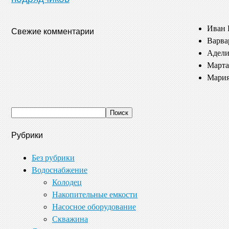
Иван 
Свежие комментарии
Варва
Адели
Марта
Мария
Рубрики
Без рубрики
Водоснабжение
Колодец
Накопительные емкости
Насосное оборудование
Скважина