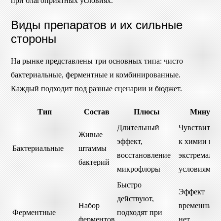
при благоприятных условиях.
Виды препаратов и их сильные
стороны
На рынке представлены три основных типа: чисто
бактериальные, ферментные и комбинированные.
Каждый подходит под разные сценарии и бюджет.
Тип
Состав
Плюсы
Минусы
Длительный
Чувствител
Живые
эффект,
к химии и
Бактериальные
штаммы
восстановление
экстремаль
бактерий
микрофлоры
условиям
Быстро
Эффект
действуют,
Набор
временный,
Ферментные
подходят при
ферментов
нет