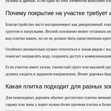
уклоны и дренаж. Если один из этих элементов выполнен пло
Почему покрытие на участке требует 
Благоустройство часто воспринимают как декоративный этап
грунтом и нагрузками. Весной основание может оттаивать н
вид плитки важен, но он не должен быть единственным крит
Особенно внимательно нужно относиться к зонам рядом с во
помогает направлять воду, сохранять доступ к коммуникация
Если участок имеет уклон, глинистый грунт или высокий уро
должна уходить в заданном направлении. Иначе дорожка будет
Какая плитка подходит для разных зо
Для пешеходных дорожек обычно достаточно плитки меньшей 
гаражу или зоны у ворот нужна более прочная плитка и более