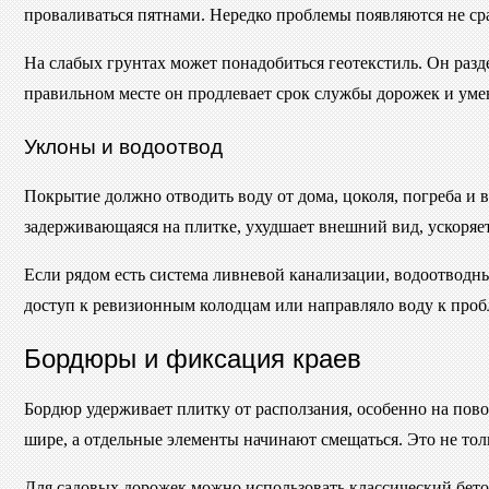
проваливаться пятнами. Нередко проблемы появляются не сраз
На слабых грунтах может понадобиться геотекстиль. Он разде
правильном месте он продлевает срок службы дорожек и уме
Уклоны и водоотвод
Покрытие должно отводить воду от дома, цоколя, погреба и 
задерживающаяся на плитке, ухудшает внешний вид, ускоряет
Если рядом есть система ливневой канализации, водоотводны
доступ к ревизионным колодцам или направляло воду к пробл
Бордюры и фиксация краев
Бордюр удерживает плитку от расползания, особенно на пово
шире, а отдельные элементы начинают смещаться. Это не толь
Для садовых дорожек можно использовать классический бет