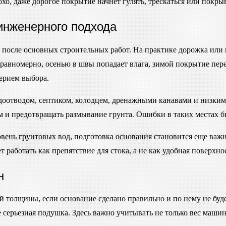
хо, даже дорогое покрытие начнет гулять, трескаться или покры
инженерного подхода
 после основных строительных работ. На практике дорожка или 
еравномерно, осенью в швы попадает влага, зимой покрытие пе
ерием выбора.
доотводом, септиком, колодцем, дренажными канавами и низкими
м и предотвращать размывание грунта. Ошибки в таких местах б
вень грунтовых вод, подготовка основания становится еще важн
 работать как препятствие для стока, а не как удобная поверхно
н
толщины, если основание сделано правильно и по нему не будет
 серьезная подушка. Здесь важно учитывать не только вес машин