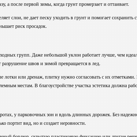
у, а после первой зимы, когда грунт промерзает и оттаивает.
ляет слои, не дает песку уходить в грунт и помогает сохранить
ньшает риск просадок.
входных групп. Даже небольшой уклон работает лучше, чем идеал
 разрушение швов и зимой превращается в лед.
е лотки или дренаж, плитку нужно согласовать с их отметками.
емным местам. В благоустройстве участка эстетика должна рабо
ротах, у парковочных зон и вдоль длинных дорожек. Без надежн
ко портит вид, но и создает неровности.
онный бордюр, скрытую пластиковую фиксацию или другие решен