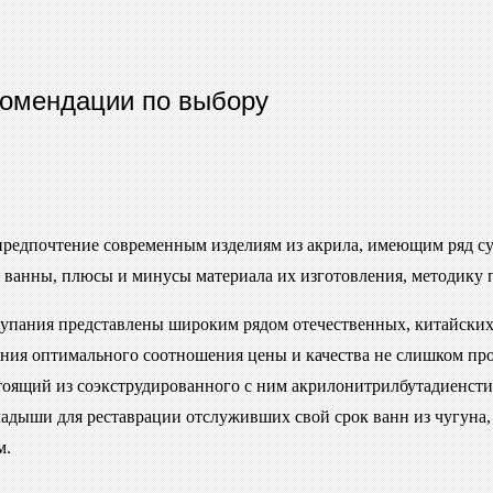
комендации по выбору
 предпочтение современным изделиям из акрила, имеющим ряд 
ые ванны, плюсы и минусы материала их изготовления, методику
купания представлены широким рядом отечественных, китайских
ения оптимального соотношения цены и качества не слишком про
остоящий из соэкструдированного с ним акрилонитрилбутадиенс
ладыши для реставрации отслуживших свой срок ванн из чугуна,
м.