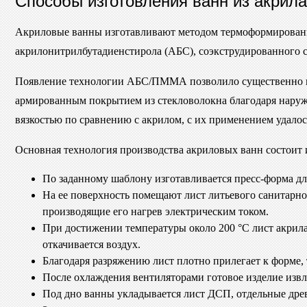
Акриловые ванны изготавливают методом термоформировани
акрилонитрилбутадиенстирола (АБС), соэкструдированного
Появление технологии АБС/ПММА позволило существенно по
армированным покрытием из стекловолокна благодаря нару
вязкостью по сравнению с акрилом, с их применением удало
Основная технология производства акриловых ванн состоит 
По заданному шаблону изготавливается пресс-форма дл
На ее поверхность помещают лист литьевого санитар
производящие его нагрев электрическим током.
При достижении температуры около 200 °C лист акрила
откачивается воздух.
Благодаря разряжению лист плотно прилегает к форме, 
После охлаждения вентиляторами готовое изделие извл
Под дно ванны укладывается лист ДСП, отдельные древ