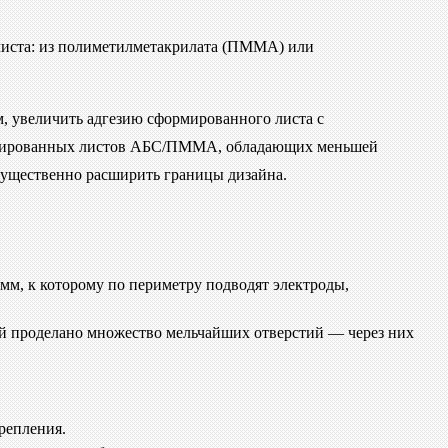
листа: из полиметилметакрилата (ПММА) или
 увеличить адгезию сформированного листа с
трудированных листов АБС/ПММА, обладающих меньшей
 существенно расширить границы дизайна.
, к которому по периметру подводят электроды,
рой проделано множество мельчайших отверстий — через них
репления.