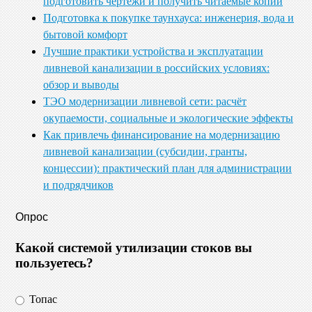
подготовить чертежи и получить читаемые копии
Подготовка к покупке таунхауса: инженерия, вода и
бытовой комфорт
Лучшие практики устройства и эксплуатации
ливневой канализации в российских условиях:
обзор и выводы
ТЭО модернизации ливневой сети: расчёт
окупаемости, социальные и экологические эффекты
Как привлечь финансирование на модернизацию
ливневой канализации (субсидии, гранты,
концессии): практический план для администрации
и подрядчиков
Опрос
Какой системой утилизации стоков вы
пользуетесь?
Топас