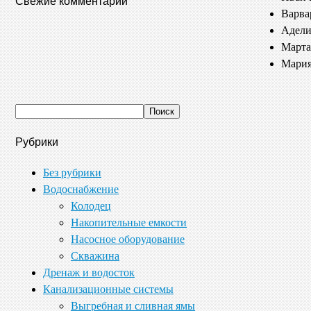
Свежие комментарии
Варва
Адели
Марта
Мария
Рубрики
Без рубрики
Водоснабжение
Колодец
Накопительные емкости
Насосное оборудование
Скважина
Дренаж и водосток
Канализационные системы
Выгребная и сливная ямы